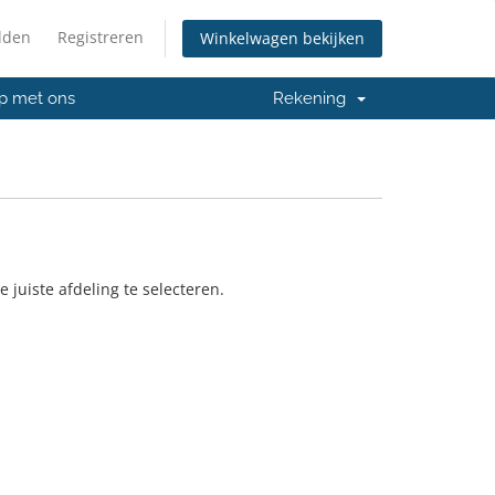
lden
Registreren
Winkelwagen bekijken
p met ons
Rekening
juiste afdeling te selecteren.