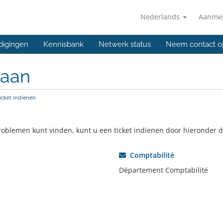
Nederlands
Aanme
digingen
Kennisbank
Netwerk status
Neem contact o
 aan
icket indienen
oblemen kunt vinden, kunt u een ticket indienen door hieronder de 
Comptabilité
Département Comptabilité