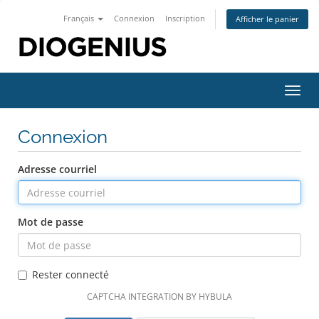
Français
Connexion
Inscription
Afficher le panier
Bascu
la
navig
Connexion
Adresse courriel
Mot de passe
Rester connecté
CAPTCHA INTEGRATION BY HYBULA