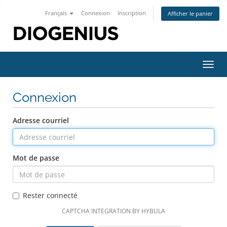
Français
Connexion
Inscription
Afficher le panier
Bascu
la
navig
Connexion
Adresse courriel
Mot de passe
Rester connecté
CAPTCHA INTEGRATION BY HYBULA