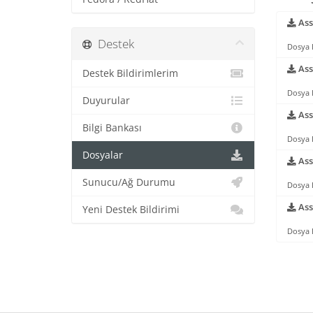
Ass
Destek
Dosya 
Ass
Destek Bildirimlerim
Dosya 
Duyurular
Ass
Bilgi Bankası
Dosya 
Dosyalar
Ass
Sunucu/Ağ Durumu
Dosya 
Ass
Yeni Destek Bildirimi
Dosya 