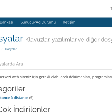
 Bankası
Sunucu/Ağ Durumu
İletişim
syalar
Klavuzlar, yazılımlar ve diğer dos
Dosyalar
erkezi web siteniz için gerekli olabilecek dökümanları, programları
egoriler
stance à distance
(5)
ok İndirilenler