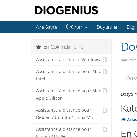
Ana Sayfa
Ürünler
Duyurular
Bilgi
Do
En Çok İndirilenler
Assistance à distance Windows
Ana Sayfa
Assistance à distance pour Mac
Intel
Assistance à distance pour Mac
Dosya m
Apple Silicon
Kat
Assistance à distance pour
Debian / Ubuntu / Linux Mint
Assi
Assistance à distance pour
En Ç
Fedora / RedHat