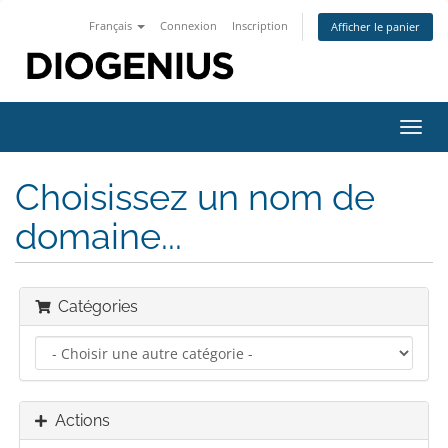
Français
Connexion
Inscription
Afficher le panier
Bascu
la
navig
Choisissez un nom de
domaine...
Catégories
Actions